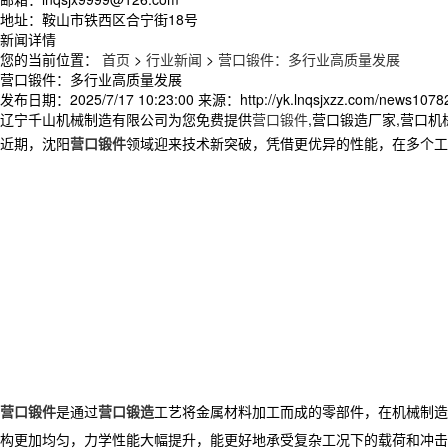
地址：鞍山市铁西区合宁街18号
新闻详情
您的当前位置：
首页
>
行业新闻
>
营口锻件：多行业高质量发展
营口锻件：多行业高质量发展
发布日期：
2025/7/17 10:23:00
来源：
http://yk.lnqsjxzz.com/news1078
辽宁千山机械制造有限公司为您免费提供
营口锻件
,营口锻造厂家,营口
近期，沈阳
营口锻件
领域迎来技术新突破，凭借更优异的性能，在多个工
营口锻件
是通过
营口锻造
工艺将金属材料加工而成的零部件，在机械制造
构更加均匀，力学性能大幅提升，能更好地承受复杂工况下的载荷和冲击